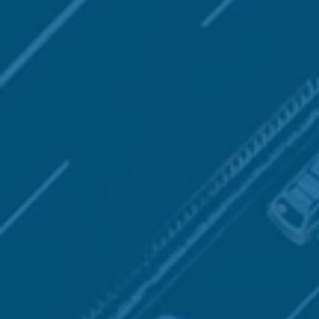
E-INFLUENCE
& e-répu