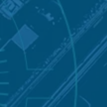
Affinis a à c
af
15 ans
de bons et loyaux
services