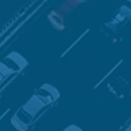
tation
SÛRETÉ
cybersécurité