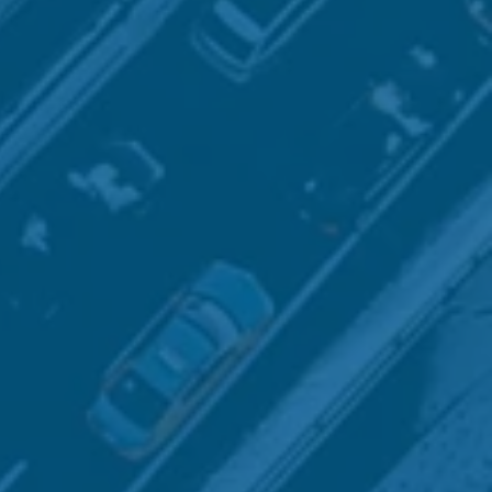
, spécialisée dans la
(OSINT) et en
source
humaine
(HUMINT).
pertise
sur
et
nseignements
cision
.