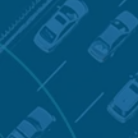
Affinis 
reche
Outre la captation d
les milieux d'affaire
logistiques commerci
à forte valeur ajouté