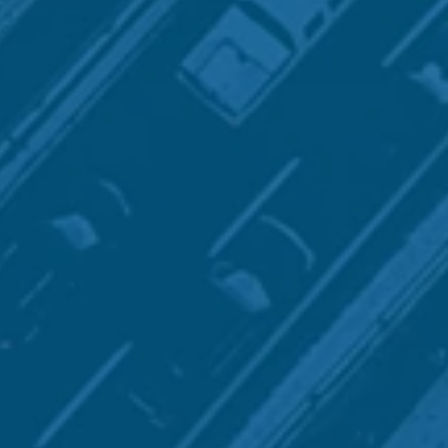
oeur de travailler avec les
entreprises
in de
soutenir leur compétitivité
au n
+260
missions réalisées