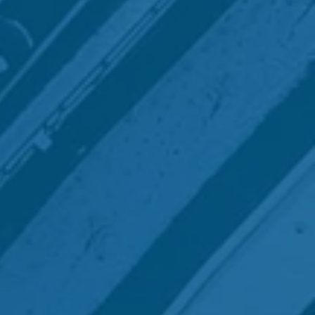
 et services français
,
iveau national comme
international.
+130
clients