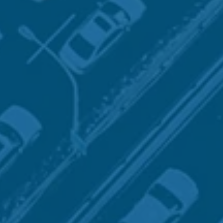
est une société de
conseil
basée à Paris
rche d'informations en source ouverte
'informations, nous apportons notre
ex
s, les personnes, les réseaux humains 
aux ou industriels, pour offrir des
re
e
permettant d'éclairer la
prise de dé