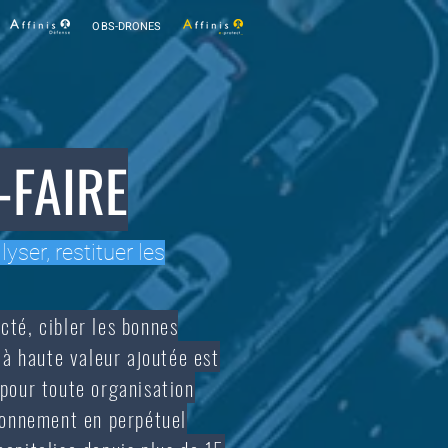
OBS-DRONES
-FAIRE
lyser, restituer les
té, cibler les bonnes
à haute valeur ajoutée est
 pour toute organisation
ronnement en perpétuel