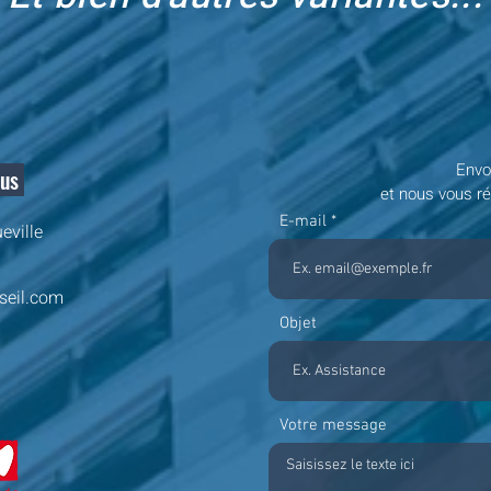
Envo
ous
et nous vous r
E-mail
eville
seil.com
Objet
Votre message