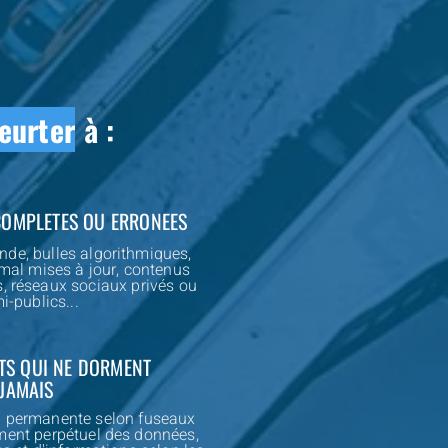
eurter
à :
COMPLETES OU ERRONEES
nde, bulles algorithmiques,
al mises à jour, contenus
s, réseaux sociaux privés ou
i-publics...
TS QUI NE DORMENT
JAMAIS
u permanente selon fuseaux
ement perpétuel des données,