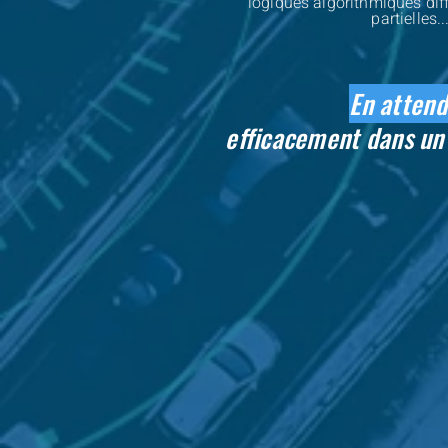
logiques algorithmiques dif
partielles..
En attenda
efficacement dans un 