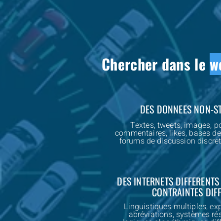
Chercher dans le
w
DES DONNEES NON-S
Textes, tweets, images, p
commentaires, likes, bases de
forums de discussion discret
DES INTERNETS DIFFERENTS
CONTRAINTES DIF
Linguistiques multiples, ex
abréviations, systèmes rés