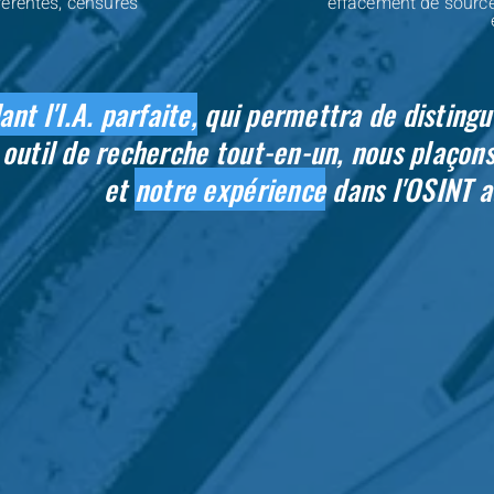
férentes, censures
effacement de source
.
nt l'I.A. parfaite,
qui permettra de distingue
outil de recherche tout-en-un, nous plaçon
et
notre expérience
dans l'OSINT a