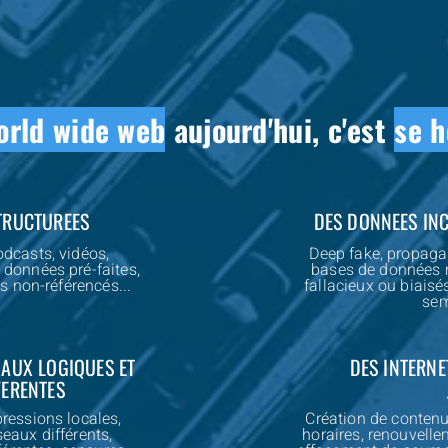
orld wide web
aujourd'hui, c'est
se h
TRUCTUREES
DES DONNEES IN
odcasts, vidéos,
Deep fake, propaga
 données pré-faites,
bases de données m
s non-référencés...
fallacieux ou biaisé
sem
 AUX LOGIQUES ET
DES INTERNE
FERENTES
pressions locales,
Création de conten
eaux différents,
horaires, renouvell